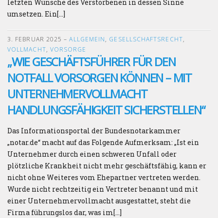
letzten Wünsche des Verstorbenen in dessen Sinne
umsetzen. Ein[…]
3. FEBRUAR 2025
–
ALLGEMEIN
,
GESELLSCHAFTSRECHT
,
VOLLMACHT
,
VORSORGE
„WIE GESCHÄFTSFÜHRER FÜR DEN
NOTFALL VORSORGEN KÖNNEN – MIT
UNTERNEHMERVOLLMACHT
HANDLUNGSFÄHIGKEIT SICHERSTELLEN“
Das Informationsportal der Bundesnotarkammer
„notar.de“ macht auf das Folgende Aufmerksam: „Ist ein
Unternehmer durch einen schweren Unfall oder
plötzliche Krankheit nicht mehr geschäftsfähig, kann er
nicht ohne Weiteres vom Ehepartner vertreten werden.
Wurde nicht rechtzeitig ein Vertreter benannt und mit
einer Unternehmervollmacht ausgestattet, steht die
Firma führungslos dar, was im[…]