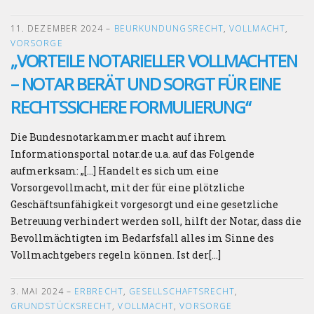
11. DEZEMBER 2024
–
BEURKUNDUNGSRECHT
,
VOLLMACHT
,
VORSORGE
„VORTEILE NOTARIELLER VOLLMACHTEN
– NOTAR BERÄT UND SORGT FÜR EINE
RECHTSSICHERE FORMULIERUNG“
Die Bundesnotarkammer macht auf ihrem
Informationsportal notar.de u.a. auf das Folgende
aufmerksam: „[…] Handelt es sich um eine
Vorsorgevollmacht, mit der für eine plötzliche
Geschäftsunfähigkeit vorgesorgt und eine gesetzliche
Betreuung verhindert werden soll, hilft der Notar, dass die
Bevollmächtigten im Bedarfsfall alles im Sinne des
Vollmachtgebers regeln können. Ist der[…]
3. MAI 2024
–
ERBRECHT
,
GESELLSCHAFTSRECHT
,
GRUNDSTÜCKSRECHT
,
VOLLMACHT
,
VORSORGE