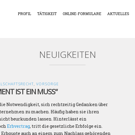
PROFIL
TÄTIGKEIT
ONLINE-FORMULARE
AKTUELLES
NEUIGKEITEN
LLSCHAFTSRECHT
,
VORSORGE
NT IST EIN MUSS“
ie Notwendigkeit, sich rechtzeitig Gedanken über
nternehmen zu machen. Häufig haben sie ihren
nicht beurkunden lassen. Hinterlässt ein
och
Erbvertrag
, tritt die gesetzliche Erbfolge ein.
er Erbquote auch an einem zum Nachlass gehörenden