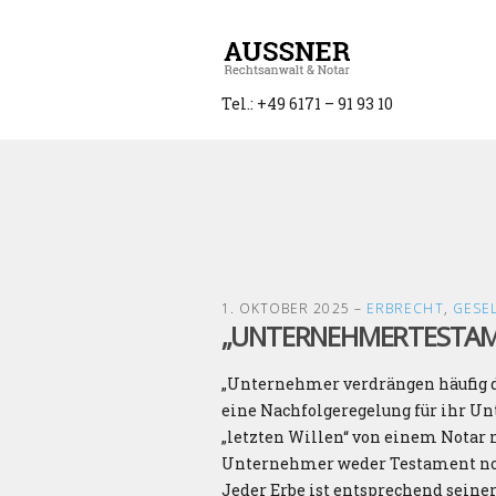
Tel.: +49 6171 – 91 93 10
1. OKTOBER 2025
–
ERBRECHT
,
GESE
„UNTERNEHMERTESTAME
„Unternehmer verdrängen häufig d
eine Nachfolgeregelung für ihr U
„letzten Willen“ von einem Notar 
Unternehmer weder Testament n
Jeder Erbe ist entsprechend sein