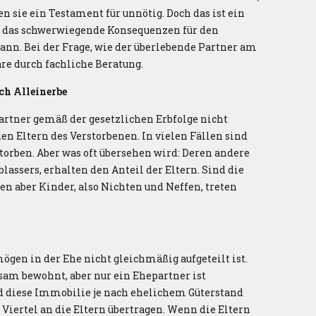
n sie ein Testament für unnötig. Doch das ist ein
s, das schwerwiegende Konsequenzen für den
nn. Bei der Frage, wie der überlebende Partner am
are durch fachliche Beratung.
ch Alleinerbe
artner gemäß der gesetzlichen Erbfolge nicht
n Eltern des Verstorbenen. In vielen Fällen sind
storben. Aber was oft übersehen wird: Deren andere
blassers, erhalten den Anteil der Eltern. Sind die
en aber Kinder, also Nichten und Neffen, treten
.
ögen in der Ehe nicht gleichmäßig aufgeteilt ist.
am bewohnt, aber nur ein Ehepartner ist
d diese Immobilie je nach ehelichem Güterstand
Viertel an die Eltern übertragen. Wenn die Eltern