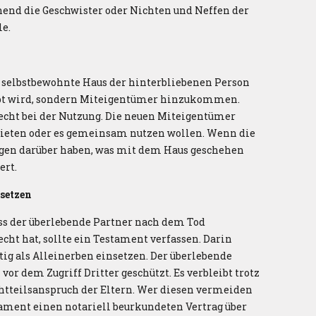
hend die Geschwister oder Nichten und Neffen der
e.
 selbstbewohnte Haus der hinterbliebenen Person
rbt wird, sondern Miteigentümer hinzukommen.
echt bei der Nutzung. Die neuen Miteigentümer
ieten oder es gemeinsam nutzen wollen. Wenn die
ngen darüber haben, was mit dem Haus geschehen
ert.
nsetzen
ss der überlebende Partner nach dem Tod
echt hat, sollte ein Testament verfassen. Darin
ig als Alleinerben einsetzen. Der überlebende
 vor dem Zugriff Dritter geschützt. Es verbleibt trotz
htteilsanspruch der Eltern. Wer diesen vermeiden
ament einen notariell beurkundeten Vertrag über